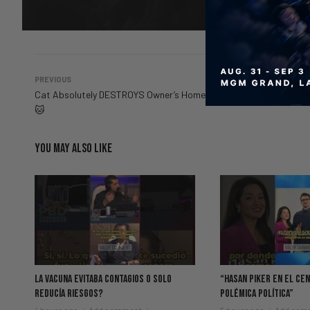
PREVIOUS
Cat Absolutely DESTROYS Owner’s Homework 😭
🐱
YOU MAY ALSO LIKE
La Vacuna Evitaba Contagios O Solo
“Hasan Piker en el ce
Reducía Riesgos?
polémica política”
4 hours ago
Add comment
5 hours ago
Add com