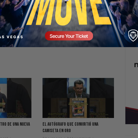
NEXT
Quién debería pagar más impuestos?
ntro de una nueva
El Autógrafo Que Convirtió Una
Camiseta En Oro
ment
6 hours ago
Add comment