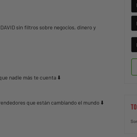
ID sin filtros sobre negocios, dinero y
 que nadie más te cuenta ⬇️
mprendedores que están cambiando el mundo ⬇️
TO
Sor