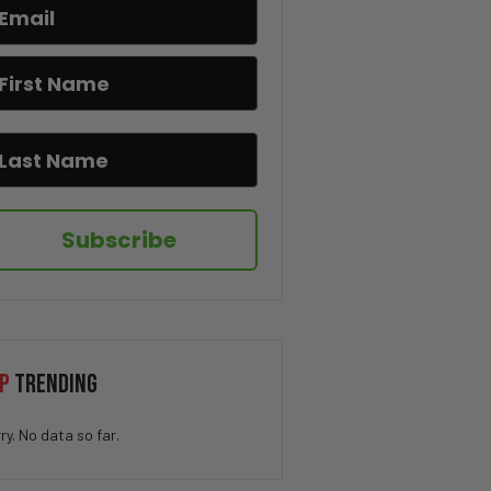
El virus más peligroso en una
empresa no es el que imaginas
El mayor error del sistema
educativo
Si no te adaptas, la IA podría
quitarte el trabajo
Subscribe
La teoría del multiverso es
más seria de lo que imaginas
Qué Países No Dan Ciudadanía
Por Nacer Allí?
P
TRENDING
“Van A Arrestarte”… Así
ry. No data so far.
Terminó Todo