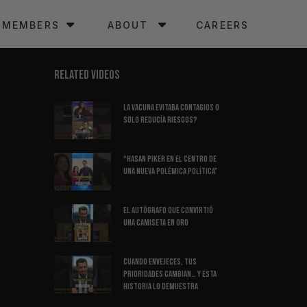
MEMBERS
ABOUT
CAREERS
RELATED VIDEOS
La Vacuna Evitaba Contagios O
Solo Reducía Riesgos?
“Hasan Piker en el centro de
una nueva polémica política”
El Autógrafo Que Convirtió
Una Camiseta En Oro
Cuando envejeces, tus
prioridades cambian… y esta
historia lo demuestra