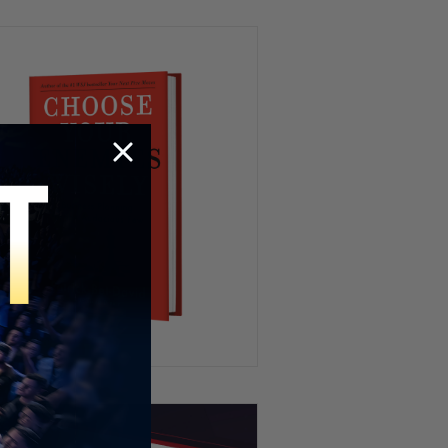
La Educación Tiene Un
Problema Que Nadie Está
Resolviendo
La Opinión Más Polémica Sobre
la NBA y la WNBA
¿Por Qué La Mentalidad de
Víctima Aleja a los Demás?
Los Jóvenes Ya No Quieren
Acumular Cosas… Y Esta Es La
Razón