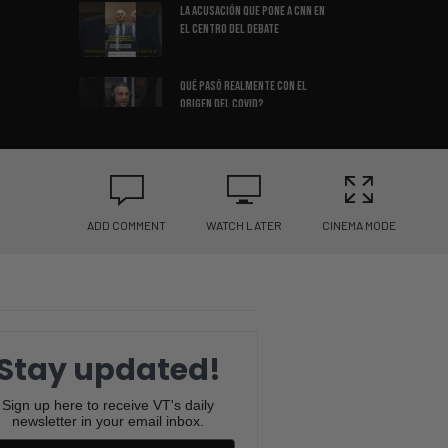
La Acusación Que Pone A CNN En
El Centro Del Debate
Qué Pasó Realmente Con El
Origen Del COVID?
Virginia Se Convierte En El
Nuevo Campo De Batalla
Político
ADD COMMENT
WATCH LATER
CINEMA MODE
El Estado de Idaho Rompe La
Idea Que Muchos Tienen Sobre
Las Armas
“La lección sobre liderazgo
que pocos entienden”
Stay updated!
COVID, Vacunas Y Confianza: La
Sign up here to receive VT's daily
Conversación Que Divide A
newsletter in your email inbox.
Todos