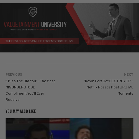
PREVIOUS
NEXT
“I Miss The Old You” – The Most
“Kevin Hart Got DESTROYED” –
MISUNDERSTOOD
Netflix Roast’s Most BRUTAL
Compliment You’ll Ever
Moments
Receive
YOU MAY ALSO LIKE