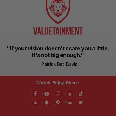
"If your vision doesn't scare you a little,
it's not big enough."
- Patrick Bet-David
Watch. Enjoy. Share.