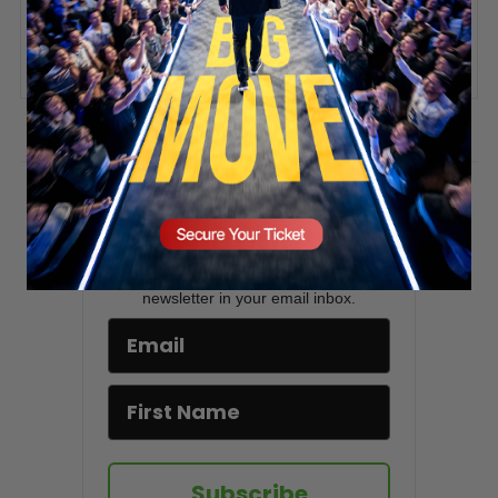
SECURE YOUR SEAT
ADD COMMENT
You must be
logged in
to post a comment.
Stay updated!
Sign up here to receive VT's daily
newsletter in your email inbox.
Subscribe