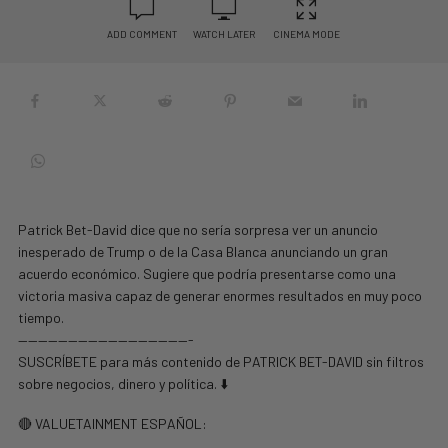
ADD COMMENT
WATCH LATER
CINEMA MODE
Patrick Bet-David dice que no sería sorpresa ver un anuncio
inesperado de Trump o de la Casa Blanca anunciando un gran
acuerdo económico. Sugiere que podría presentarse como una
victoria masiva capaz de generar enormes resultados en muy poco
tiempo.
—————————————————-
SUSCRÍBETE para más contenido de PATRICK BET-DAVID sin filtros
sobre negocios, dinero y política. ⬇️
🔴 VALUETAINMENT ESPAÑOL: