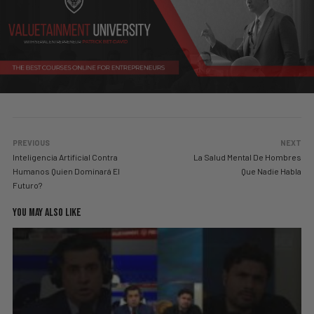
PREVIOUS
NEXT
Inteligencia Artificial Contra
La Salud Mental De Hombres
Humanos Quien Dominará El
Que Nadie Habla
Futuro?
YOU MAY ALSO LIKE