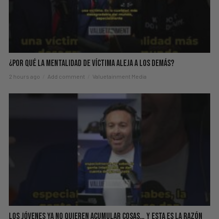
¿Por Qué La Mentalidad de Víctima Aleja a los Demás?
2 hours ago
Add comment
Valuetainment Media
Los Jóvenes Ya No Quieren Acumular Cosas… Y Esta Es La Razón