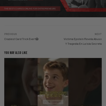
PREVIOUS
NEXT
Craziest Card Trick Ever!😱
Víctima Epstein Revela Abuso
Y Tragedia En La Isla Secreta
YOU MAY ALSO LIKE