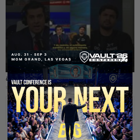
¿Quieres Más Confianza? Empieza Con Estas 3 Cosas
13 hours ago
Add comment
Valuetainment Media
ADD COMMENT
You must be
logged in
to post a comment.
SECURE YOUR SEAT