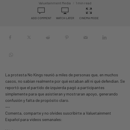
Valuetainment Media
1 min read
ADD COMMENT
WATCH LATER
CINEMA MODE
La protesta No Kings reunió a miles de personas que, en muchos
casos, no sabían realmente por qué estaban allí ni qué defendían. Se
reportó que el partido de izquierda pagó a participantes
simplemente para que asistieran y mostraran apoyo, generando
confusión y falta de propósito claro.
—–
Comenta, comparte y no olvides suscribirte a Valuetainment
Español para videos semanales: