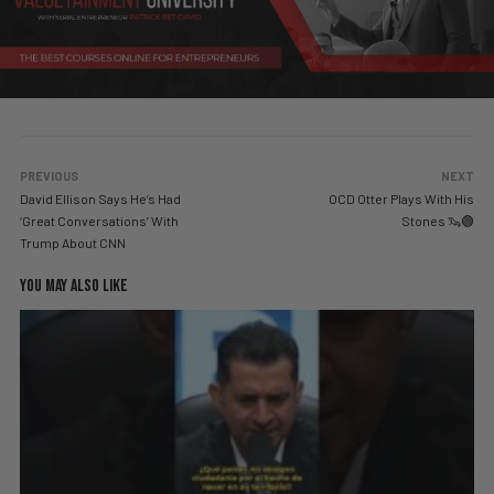
PREVIOUS
NEXT
David Ellison Says He’s Had
OCD Otter Plays With His
‘Great Conversations’ With
Stones 🦦🟢
Trump About CNN
YOU MAY ALSO LIKE