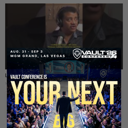
La Educación Tiene Un Problema Que Nadie Está Resolviendo
14 hours ago
Add comment
Valuetainment Media
ADD COMMENT
You must be
logged in
to post a comment.
SECURE YOUR SEAT