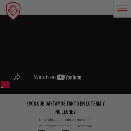
¿Por Qué Gastamos Tanto en Lotería Y
No Leche?
8 months ago
Add comment
Valuetainment Media
1 min read