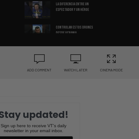
La Diferencia Entre Un
Espectador Y Un Héroe
Controlan Estos Drones
Desde Ucrania
El Héroe Que Salvó Decenas de
Vidas en Segundos
ADD COMMENT
WATCH LATER
CINEMA MODE
La Pregunta Que Nadie Te Hace…
Pero Lo Cambia Todo
Una Tarjeta Valuada en $11
Millones Cambia el Debate
Stay updated!
La Increíble Historia del
Sign up here to receive VT's daily
Inversionista Más Polémico
newsletter in your email inbox.
del Año