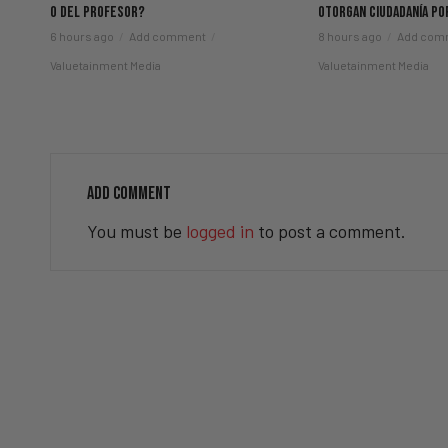
o del Profesor?
Otorgan Ciudadanía po
6 hours ago
Add comment
8 hours ago
Add com
Valuetainment Media
Valuetainment Media
ADD COMMENT
You must be
logged in
to post a comment.