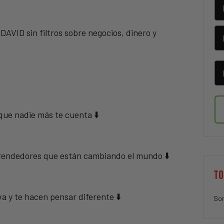
ID sin filtros sobre negocios, dinero y
 que nadie más te cuenta ⬇️
mprendedores que están cambiando el mundo ⬇️
TO
va y te hacen pensar diferente ⬇️
Sor