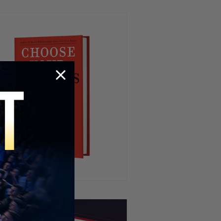
Newsom y Mamdani están
realmente del mismo lado?
Debate EXPLOSIVO sobre la
vacuna del COVID en plena
entrevista!
“La clase media está
desapareciendo”: un
argumento que divide
opiniones
California NO APRENDIÓ! Lo que
viene podría ser PEOR