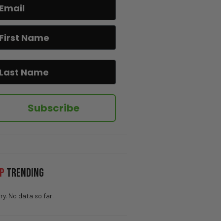
CBS Expone a Newsom! Lo Que
Descubrieron Sorprende a
Todos
Convirtió $540,000 en $2.2
MILLONES en solo 18 meses
Una tarjeta de béisbol que vale
MILLONES fue encontrada
Subscribe
El puente que Rusia presumía
terminó destruido
La polémica sobre la lista de
propiedades en Nueva York
P
TRENDING
Un Tiroteo en Idaho! El video
ry. No data so far.
que dejó a todos en shock