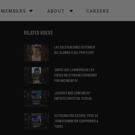
MEMBERS
ABOUT
CAREERS
RELATED VIDEOS
Las Calificaciones Dependen
del Alumno o del Profesor?
Sabías Que La Mayoría de los
Países NO Otorgan Ciudadanía
por Nacimiento?
¿Quieres Más Confianza?
Empieza Con Estas 3 Cosas
Su Pasado Era Oscuro, Pero Su
Transformación Sorprendió A
Todos