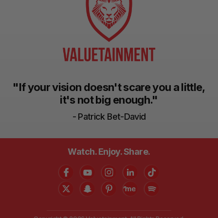
"If your vision doesn't scare you a little,
it's not big enough."
- Patrick Bet-David
Watch. Enjoy. Share.