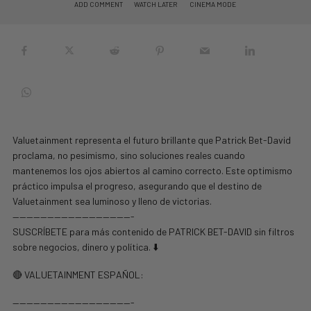
ADD COMMENT
WATCH LATER
CINEMA MODE
Valuetainment representa el futuro brillante que Patrick Bet-David
proclama, no pesimismo, sino soluciones reales cuando
mantenemos los ojos abiertos al camino correcto. Este optimismo
práctico impulsa el progreso, asegurando que el destino de
Valuetainment sea luminoso y lleno de victorias.
—————————————————-
SUSCRÍBETE para más contenido de PATRICK BET-DAVID sin filtros
sobre negocios, dinero y política. ⬇️
🔴 VALUETAINMENT ESPAÑOL:
—————————————————-