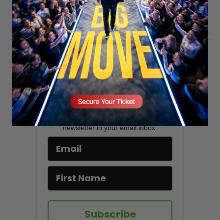
SECURE YOUR SEAT
ADD COMMENT
You must be
logged in
to post a comment.
Stay updated!
Sign up here to receive VT's daily
newsletter in your email inbox.
Subscribe