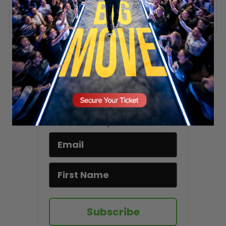
SECURE YOUR SEAT
ADD COMMENT
You must be
logged in
to post a comment.
Stay updated!
Sign up here to receive VT's daily
newsletter in your email inbox.
Subscribe