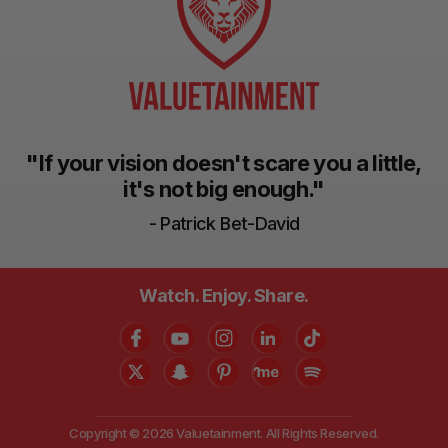
"If your vision doesn't scare you a little,
it's not big enough."
- Patrick Bet-David
Watch. Enjoy. Share.
Copyright © 2026 Valuetainment. All Rights Reserved.