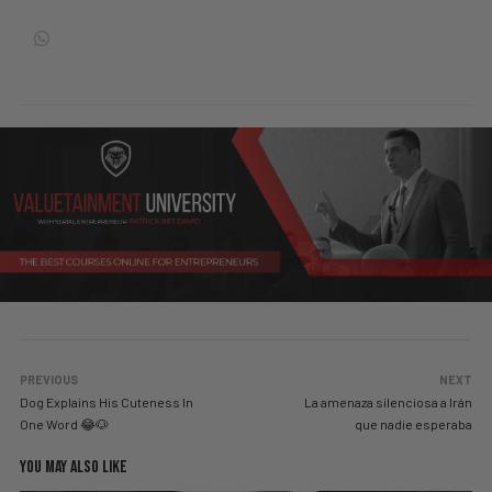
PREVIOUS
NEXT
Dog Explains His Cuteness In
La amenaza silenciosa a Irán
One Word 😂🐶
que nadie esperaba
YOU MAY ALSO LIKE