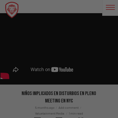
Niños implicados en disturbios en pleno
meeting en NYC
5 months ago
Add comment
Valuetainment Media
1 min read