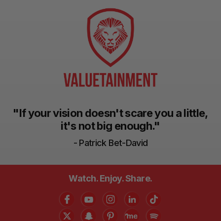
"If your vision doesn't scare you a little,
it's not big enough."
- Patrick Bet-David
Watch. Enjoy. Share.