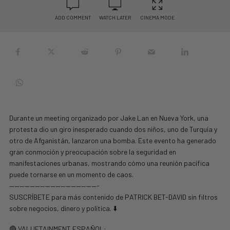
ADD COMMENT
WATCH LATER
CINEMA MODE
Durante un meeting organizado por Jake Lan en Nueva York, una
protesta dio un giro inesperado cuando dos niños, uno de Turquía y
otro de Afganistán, lanzaron una bomba. Este evento ha generado
gran conmoción y preocupación sobre la seguridad en
manifestaciones urbanas, mostrando cómo una reunión pacífica
puede tornarse en un momento de caos.
—————————————————-
SUSCRÍBETE para más contenido de PATRICK BET-DAVID sin filtros
sobre negocios, dinero y política. ⬇️
🔴 VALUETAINMENT ESPAÑOL: