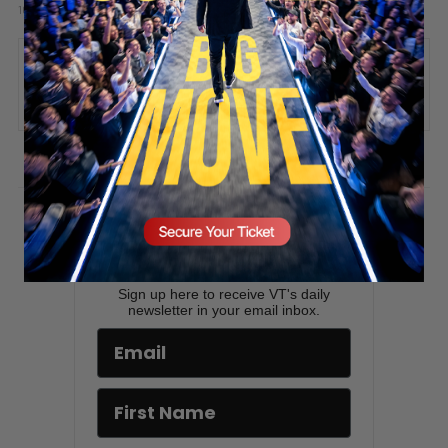
16 hours ago
Add comment
Valuetainment Media
SECURE YOUR SEAT
ADD COMMENT
You must be
logged in
to post a comment.
Stay updated!
Sign up here to receive VT's daily
newsletter in your email inbox.