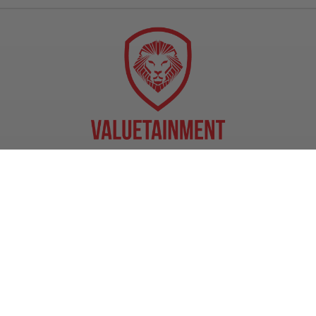
"If your vision doesn't scare you a little,
it's not big enough."
- Patrick Bet-David
Watch. Enjoy. Share.