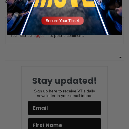
¿Quieres Más Confianza? Empieza Con Estas 3 Cosas
10 hours ago
Add comment
Valuetainment Media
ADD COMMENT
You must be
logged in
to post a comment.
Stay updated!
Sign up here to receive VT's daily
newsletter in your email inbox.