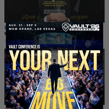
Sabías Que La Mayoría de los Países NO Otorgan Ciudadanía por
Nacimiento?
8 hours ago
Add comment
Valuetainment Media
SECURE YOUR SEAT