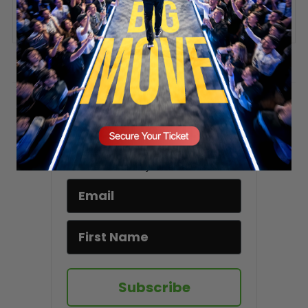
ADD COMMENT
SECURE YOUR SEAT
You must be
logged in
to post a comment.
Stay updated!
Sign up here to receive VT's daily
newsletter in your email inbox.
Subscribe