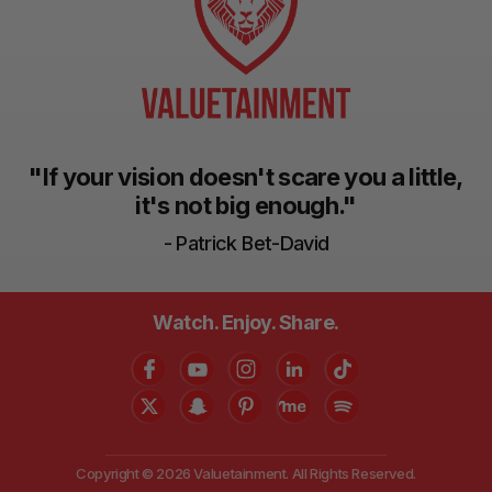
"If your vision doesn't scare you a little,
it's not big enough."
- Patrick Bet-David
Watch. Enjoy. Share.
Copyright © 2026 Valuetainment. All Rights Reserved.