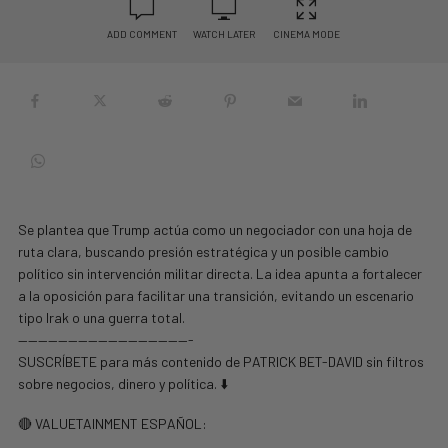
ADD COMMENT
WATCH LATER
CINEMA MODE
Se plantea que Trump actúa como un negociador con una hoja de
ruta clara, buscando presión estratégica y un posible cambio
político sin intervención militar directa. La idea apunta a fortalecer
a la oposición para facilitar una transición, evitando un escenario
tipo Irak o una guerra total.
—————————————————-
SUSCRÍBETE para más contenido de PATRICK BET-DAVID sin filtros
sobre negocios, dinero y política. ⬇️
🔴 VALUETAINMENT ESPAÑOL: