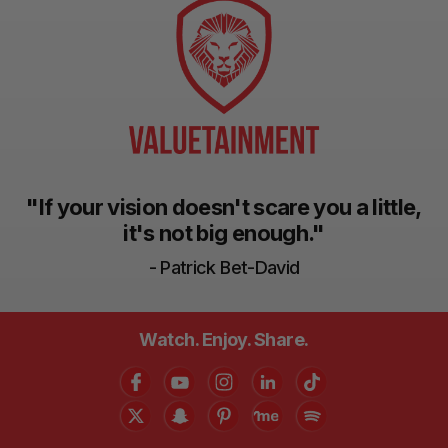
"If your vision doesn't scare you a little,
it's not big enough."
- Patrick Bet-David
Watch. Enjoy. Share.