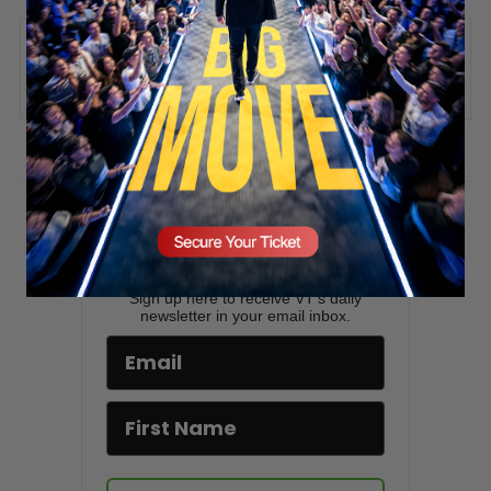
SECURE YOUR SEAT
ADD COMMENT
You must be
logged in
to post a comment.
Stay updated!
Sign up here to receive VT's daily
newsletter in your email inbox.