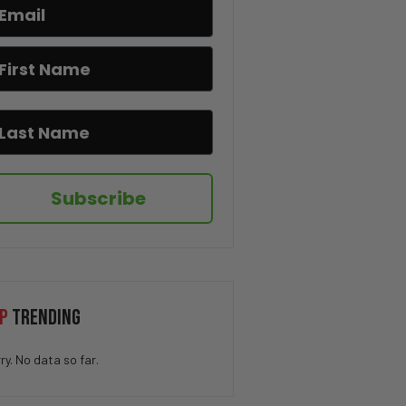
terminó destruido
La polémica sobre la lista de
propiedades en Nueva York
Un Tiroteo en Idaho! El video
que dejó a todos en shock
Newsom y Mamdani están
Subscribe
realmente del mismo lado?
Debate EXPLOSIVO sobre la
vacuna del COVID en plena
entrevista!
P
TRENDING
“La clase media está
desapareciendo”: un
ry. No data so far.
argumento que divide
opiniones