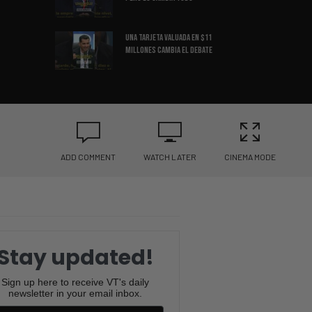
Una Tarjeta Valuada en $11
Millones Cambia el Debate
La Increíble Historia del
Inversionista Más Polémico
del Año
CBS Expone a Newsom! Lo Que
Descubrieron Sorprende a
ADD COMMENT
WATCH LATER
CINEMA MODE
Todos
Convirtió $540,000 en $2.2
MILLONES en solo 18 meses
Stay updated!
Una tarjeta de béisbol que vale
MILLONES fue encontrada
Sign up here to receive VT's daily
newsletter in your email inbox.
El puente que Rusia presumía