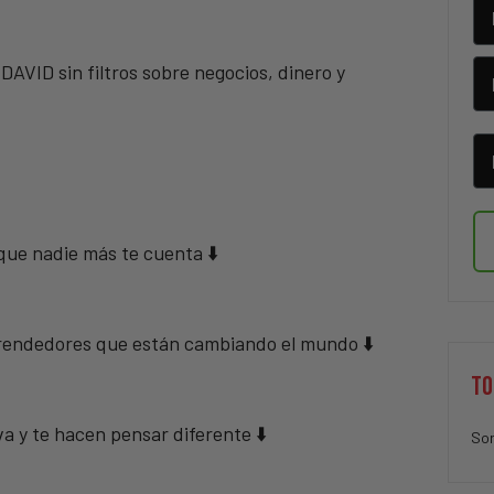
ID sin filtros sobre negocios, dinero y
 que nadie más te cuenta ⬇️
mprendedores que están cambiando el mundo ⬇️
TO
va y te hacen pensar diferente ⬇️
Sor