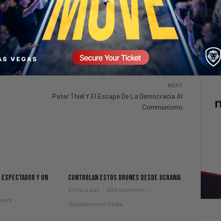
NEXT
Peter Thiel Y El Escape De La Democracia Al
Communismo
n Espectador Y Un
Controlan Estos Drones Desde Ucrania
9 hours ago
Add comment
ment
Valuetainment Media