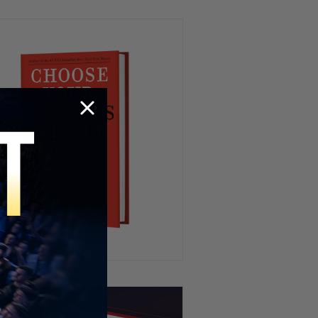
California NO APRENDIÓ! Lo que
viene podría ser PEOR
Por qué los jóvenes están
OBSESIONADOS con la política?
Cuánto Tiempo Tarda En
Limpiarse Tu Mente?
China, Rusia, Tecnología y
Cultura: Los Grandes Desafíos