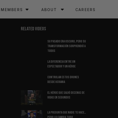
MEMBERS
ABOUT
CAREERS
RELATED VIDEOS
Su Pasado Era Oscuro, Pero Su
Transformación Sorprendió A
Todos
La Diferencia Entre Un
Espectador Y Un Héroe
Controlan Estos Drones
Desde Ucrania
El Héroe Que Salvó Decenas de
Vidas en Segundos
La Pregunta Que Nadie Te Hace…
Pero Lo Cambia Todo