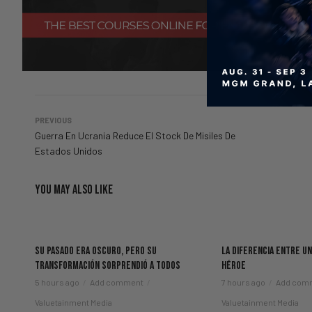
PREVIOUS
Guerra En Ucrania Reduce El Stock De Misiles De
Estados Unidos
YOU MAY ALSO LIKE
Su Pasado Era Oscuro, Pero Su
La Diferencia Entre U
Transformación Sorprendió A Todos
Héroe
5 hours ago
Add comment
7 hours ago
Add com
Valuetainment Media
Valuetainment Media