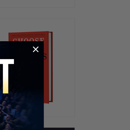
California NO APRENDIÓ! Lo que
viene podría ser PEOR
Por qué los jóvenes están
OBSESIONADOS con la política?
Cuánto Tiempo Tarda En
Limpiarse Tu Mente?
China, Rusia, Tecnología y
Cultura: Los Grandes Desafíos