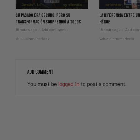
Su Pasado Era Oscuro, Pero Su
La Diferencia Entre U
Transformación Sorprendió A Todos
Héroe
16 hours ago
Add comment
18 hours ago
Add co
Valuetainment Media
Valuetainment Media
ADD COMMENT
You must be
logged in
to post a comment.