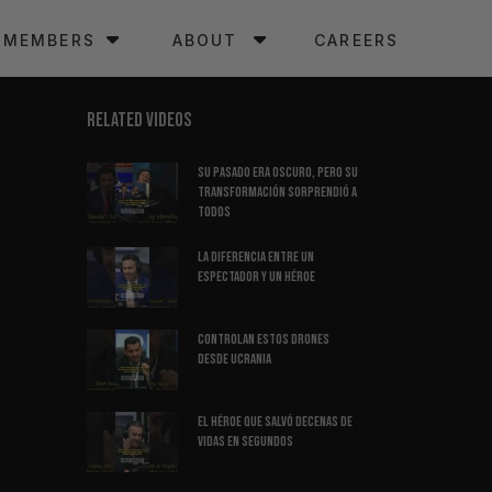
MEMBERS
ABOUT
CAREERS
RELATED VIDEOS
Su Pasado Era Oscuro, Pero Su
Transformación Sorprendió A
Todos
La Diferencia Entre Un
Espectador Y Un Héroe
Controlan Estos Drones
Desde Ucrania
El Héroe Que Salvó Decenas de
Vidas en Segundos