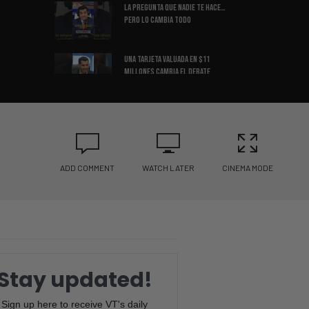
La Pregunta Que Nadie Te Hace…
Pero Lo Cambia Todo
Una Tarjeta Valuada en $11
Millones Cambia el Debate
La Increíble Historia del
Inversionista Más Polémico
del Año
CBS Expone a Newsom! Lo Que
ADD COMMENT
WATCH LATER
CINEMA MODE
Descubrieron Sorprende a
Todos
Convirtió $540,000 en $2.2
MILLONES en solo 18 meses
Una tarjeta de béisbol que vale
Stay updated!
MILLONES fue encontrada
Sign up here to receive VT's daily