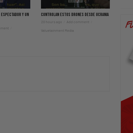
n Espectador Y Un
Controlan Estos Drones Desde Ucrania
20 hours ago
Add comment
mment
Valuetainment Media