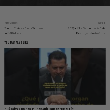
PREVIOUS
NEXT
Trump Praises Black Women
LGBTQ+ Y La Democracia Está
in MAGA Hats
Destruyendo América
YOU MAY ALSO LIKE
Qué Países No Dan Ciudadanía Por Nacer Allí?