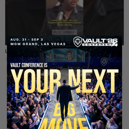
La Educación Tiene Un Problema Que Nadie Está Resolviendo
13 hours ago
Add comment
Valuetainment Media
ADD COMMENT
You must be
logged in
to post a comment.
SECURE YOUR SEAT