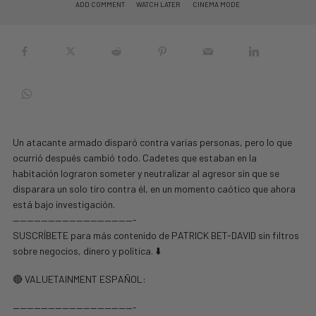
ADD COMMENT
WATCH LATER
CINEMA MODE
Un atacante armado disparó contra varias personas, pero lo que
ocurrió después cambió todo. Cadetes que estaban en la
habitación lograron someter y neutralizar al agresor sin que se
disparara un solo tiro contra él, en un momento caótico que ahora
está bajo investigación.
—————————————————-
SUSCRÍBETE para más contenido de PATRICK BET-DAVID sin filtros
sobre negocios, dinero y política. ⬇️
🔴 VALUETAINMENT ESPAÑOL:
—————————————————-