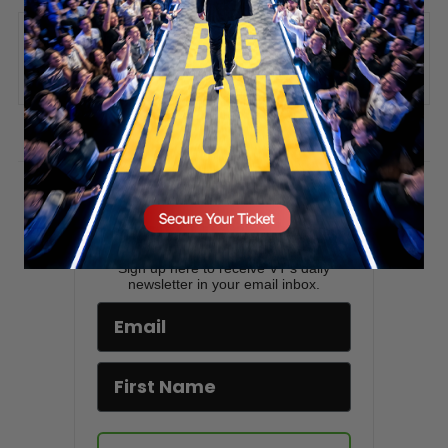
SECURE YOUR SEAT
ADD COMMENT
You must be
logged in
to post a comment.
Stay updated!
Sign up here to receive VT's daily
newsletter in your email inbox.