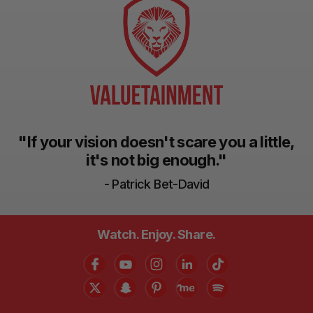
"If your vision doesn't scare you a little,
it's not big enough."
- Patrick Bet-David
Watch. Enjoy. Share.