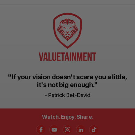
"If your vision doesn't scare you a little,
it's not big enough."
- Patrick Bet-David
Watch. Enjoy. Share.