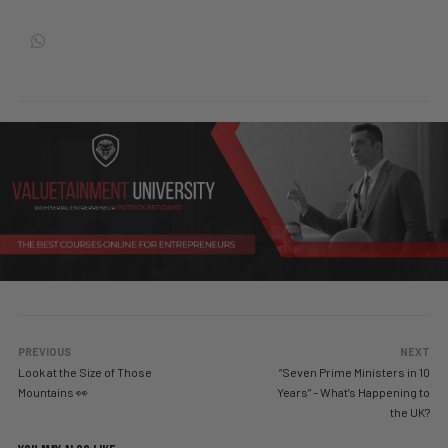
PREVIOUS
NEXT
Look at the Size of Those
“Seven Prime Ministers in 10
Mountains 👀
Years” – What’s Happening to
the UK?