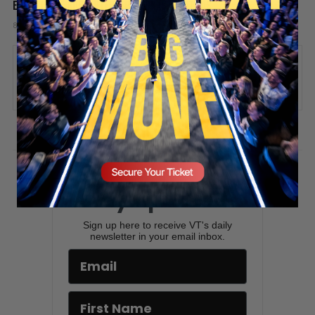
El Error de Rodearte de Personas Negativas
8 hours ago
Add comment
Valuetainment Media
SECURE YOUR SEAT
ADD COMMENT
You must be
logged in
to post a comment.
Stay updated!
Sign up here to receive VT's daily
newsletter in your email inbox.