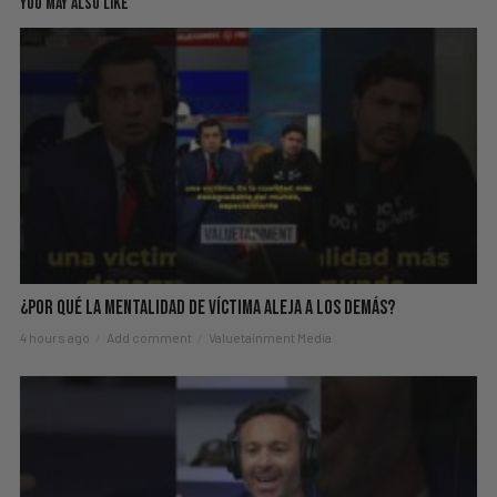
YOU MAY ALSO LIKE
¿Por Qué La Mentalidad de Víctima Aleja a los Demás?
4 hours ago
Add comment
Valuetainment Media