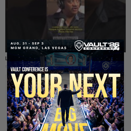
La Educación Tiene Un Problema Que Nadie Está Resolviendo
17 hours ago
Add comment
Valuetainment Media
ADD COMMENT
You must be
logged in
to post a comment.
SECURE YOUR SEAT