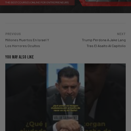
PREVIOUS
NEXT
Millones Muertos En Israel Y
Trump Perdona A Jake Lang
Los Horrores Ocultos
Tras El Asalto Al Capitolio
YOU MAY ALSO LIKE