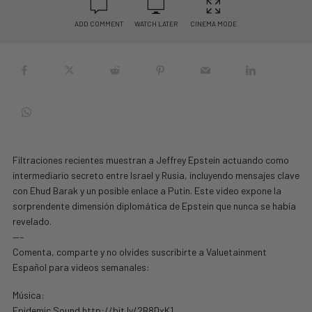
ADD COMMENT
WATCH LATER
CINEMA MODE
Filtraciones recientes muestran a Jeffrey Epstein actuando como
intermediario secreto entre Israel y Rusia, incluyendo mensajes clave
con Ehud Barak y un posible enlace a Putin. Este video expone la
sorprendente dimensión diplomática de Epstein que nunca se había
revelado.
—–
Comenta, comparte y no olvides suscribirte a Valuetainment
Español para videos semanales:
Música:
Epidemic Sound http://bit.ly/2B8DxK1