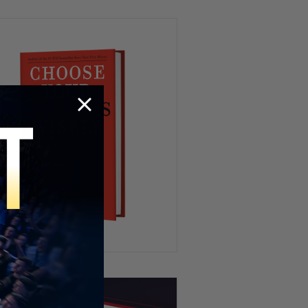
Una Tarjeta Valuada en $11
Millones Cambia el Debate
La Increíble Historia del
Inversionista Más Polémico
del Año
CBS Expone a Newsom! Lo Que
Descubrieron Sorprende a
Todos
Convirtió $540,000 en $2.2
MILLONES en solo 18 meses