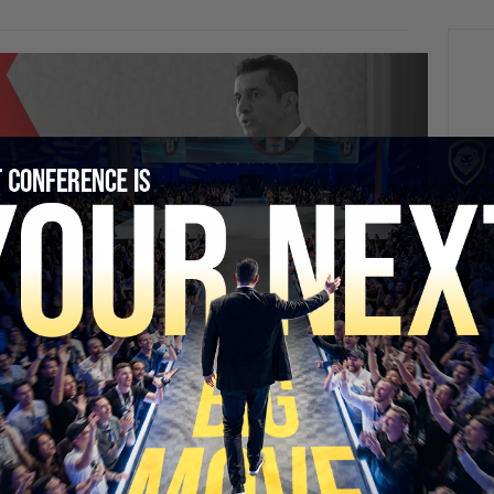
SECURE YOUR SEAT
NEXT
La Seguridad Y El Desempleo Miden El Valor De
Inmigración