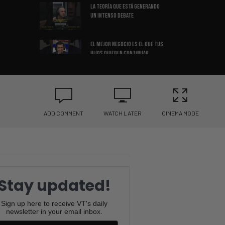
La Teoría Que Está Generando
Un Intenso Debate
El Mejor Negocio Es El Que Tus
Hijos Quieren Continuar
La Razón Detrás del Boom en la
Construcción en EE. UU.
ADD COMMENT
WATCH LATER
CINEMA MODE
La Verdadera Razón Por La Que
No Puedes Comprar Casa
Las Calificaciones Dependen
del Alumno o del Profesor?
Stay updated!
Sabías Que La Mayoría de los
Sign up here to receive VT's daily
Países NO Otorgan Ciudadanía
newsletter in your email inbox.
por Nacimiento?