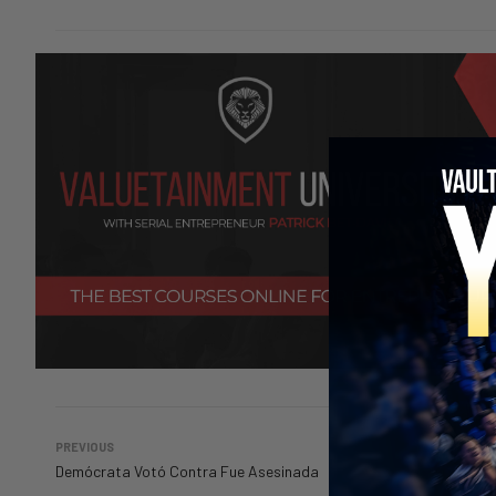
PREVIOUS
Demócrata Votó Contra Fue Asesinada