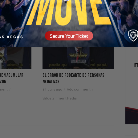
eren Acumular
El Error de Rodearte de Personas
azón
Negativas
ment
9 hours ago
Add comment
Valuetainment Media