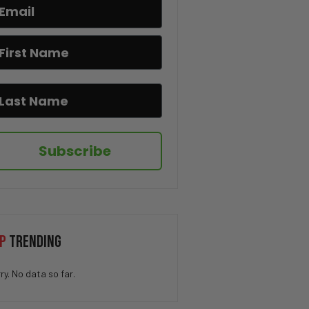
¿Quieres Más Confianza?
Empieza Con Estas 3 Cosas
Su Pasado Era Oscuro, Pero Su
Transformación Sorprendió A
Todos
La Diferencia Entre Un
Espectador Y Un Héroe
Subscribe
Controlan Estos Drones
Desde Ucrania
El Héroe Que Salvó Decenas de
Vidas en Segundos
P
TRENDING
La Pregunta Que Nadie Te Hace…
ry. No data so far.
Pero Lo Cambia Todo