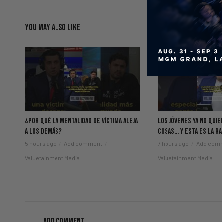
YOU MAY ALSO LIKE
¿Por Qué La Mentalidad de Víctima Aleja
Los Jóvenes Ya No Qui
a los Demás?
Cosas… Y Esta Es La R
5 hours ago
Add comment
7 hours ago
Add com
Valuetainment Media
Valuetainment Media
ADD COMMENT