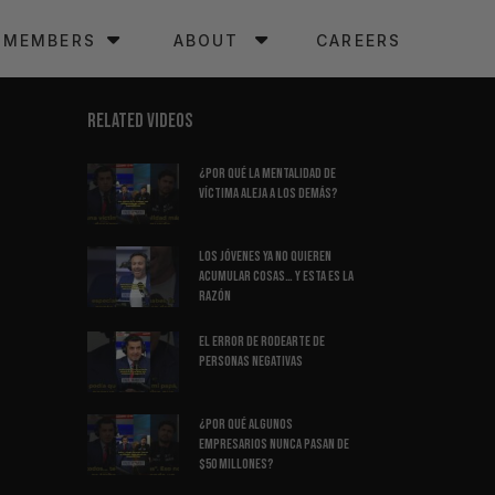
MEMBERS
ABOUT
CAREERS
RELATED VIDEOS
¿Por Qué La Mentalidad de
Víctima Aleja a los Demás?
Los Jóvenes Ya No Quieren
Acumular Cosas… Y Esta Es La
Razón
El Error de Rodearte de
Personas Negativas
¿Por Qué Algunos
Empresarios Nunca Pasan de
$50 Millones?