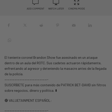
ADD COMMENT
WATCH LATER
CINEMA MODE
El teniente coronel Brandon Show fue asesinado en un ataque
dentro de un aula del ROTC. Sus cadetes actuaron rápidamente,
enfrentando al agresor y deteniendo la masacre antes de la llegada
de la policía.
—————————————————-
SUSCRÍBETE para más contenido de PATRICK BET-DAVID sin filtros
sobre negocios, dinero y política. ⬇️
🔴 VALUETAINMENT ESPAÑOL:
—————————————————-