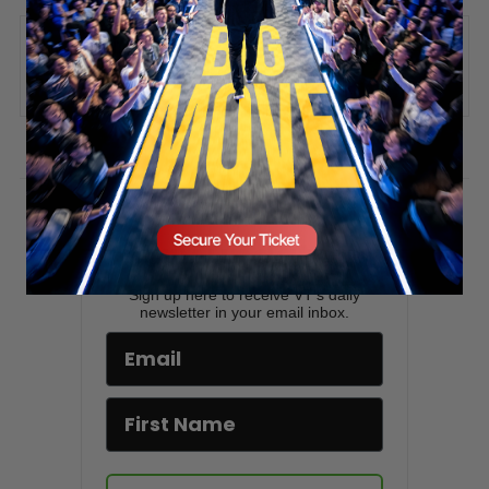
SECURE YOUR SEAT
ADD COMMENT
You must be
logged in
to post a comment.
Stay updated!
Sign up here to receive VT's daily
newsletter in your email inbox.