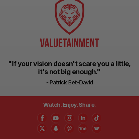
"If your vision doesn't scare you a little,
it's not big enough."
- Patrick Bet-David
Watch. Enjoy. Share.