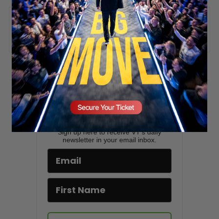
SECURE YOUR SEAT
ADD COMMENT
You must be
logged in
to post a comment.
Stay updated!
Sign up here to receive VT's daily
newsletter in your email inbox.