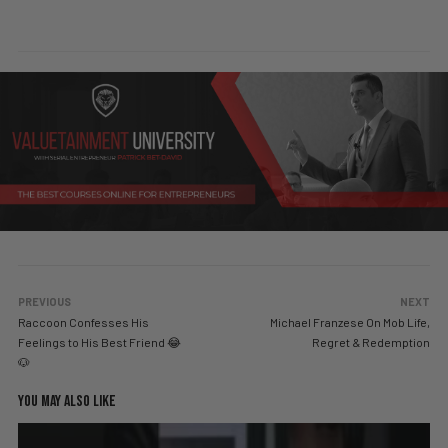
PREVIOUS
NEXT
Raccoon Confesses His
Michael Franzese On Mob Life,
Feelings to His Best Friend 😂
Regret & Redemption
🐶
YOU MAY ALSO LIKE