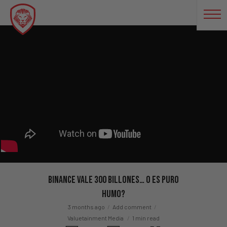
Binance vale 300 BILLONES… o es puro
humo?
3 months ago
Add comment
Valuetainment Media
1 min read