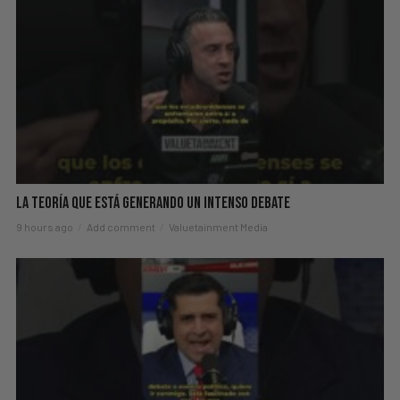
La Teoría Que Está Generando Un Intenso Debate
9 hours ago
Add comment
Valuetainment Media