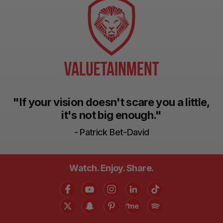
"If your vision doesn't scare you a little,
it's not big enough."
- Patrick Bet-David
Watch. Enjoy. Share.