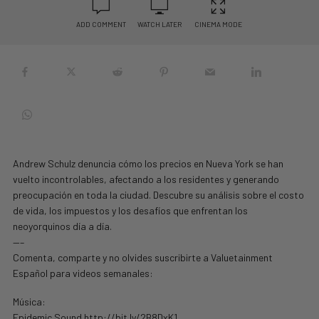
ADD COMMENT
WATCH LATER
CINEMA MODE
Andrew Schulz denuncia cómo los precios en Nueva York se han
vuelto incontrolables, afectando a los residentes y generando
preocupación en toda la ciudad. Descubre su análisis sobre el costo
de vida, los impuestos y los desafíos que enfrentan los
neoyorquinos día a día.
—–
Comenta, comparte y no olvides suscribirte a Valuetainment
Español para videos semanales:
Música:
Epidemic Sound http://bit.ly/2B8DxK1