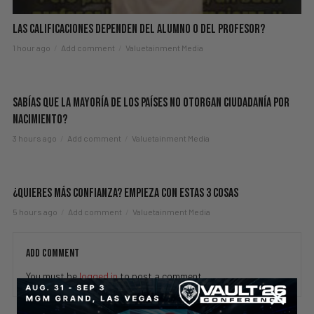
Las Calificaciones Dependen del Alumno o del Profesor?
1 hour ago
Add comment
Valuetainment Media
Sabías Que La Mayoría de los Países NO Otorgan Ciudadanía por
Nacimiento?
3 hours ago
Add comment
Valuetainment Media
¿Quieres Más Confianza? Empieza Con Estas 3 Cosas
5 hours ago
Add comment
Valuetainment Media
ADD COMMENT
You must be
logged in
to post a comment.