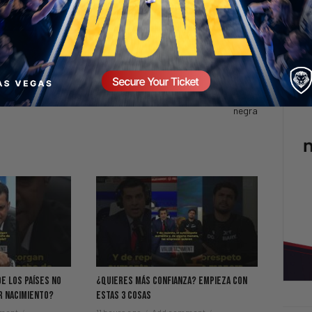
NEXT
La incómoda verdad detrás de la llamada ‘fatiga
negra
de los Países NO
¿Quieres Más Confianza? Empieza Con
r Nacimiento?
Estas 3 Cosas
ment
11 hours ago
Add comment