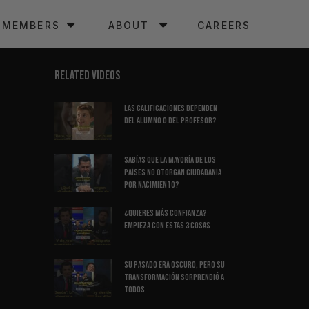
MEMBERS
ABOUT
CAREERS
RELATED VIDEOS
Las Calificaciones Dependen
del Alumno o del Profesor?
Sabías Que La Mayoría de los
Países NO Otorgan Ciudadanía
por Nacimiento?
¿Quieres Más Confianza?
Empieza Con Estas 3 Cosas
Su Pasado Era Oscuro, Pero Su
Transformación Sorprendió A
Todos