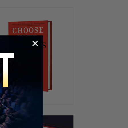
Newsom y Mamdani están
realmente del mismo lado?
Debate EXPLOSIVO sobre la
vacuna del COVID en plena
entrevista!
“La clase media está
desapareciendo”: un
argumento que divide
opiniones
California NO APRENDIÓ! Lo que
viene podría ser PEOR