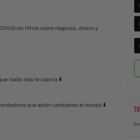
ID sin filtros sobre negocios, dinero y
 que nadie más te cuenta ⬇️
mprendedores que están cambiando el mundo ⬇️
TO
Sor