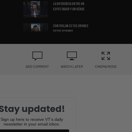
La Diferencia Entre Un
Espectador Y Un Héroe
Controlan Estos Drones
Desde Ucrania
El Héroe Que Salvó Decenas de
Vidas en Segundos
ADD COMMENT
WATCH LATER
CINEMA MODE
La Pregunta Que Nadie Te Hace…
Pero Lo Cambia Todo
Una Tarjeta Valuada en $11
Millones Cambia el Debate
Stay updated!
La Increíble Historia del
Sign up here to receive VT's daily
Inversionista Más Polémico
newsletter in your email inbox.
del Año