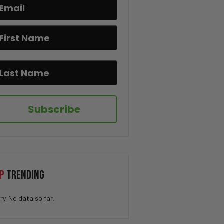
CBS Expone a Newsom! Lo Que
Descubrieron Sorprende a
Todos
Convirtió $540,000 en $2.2
MILLONES en solo 18 meses
Una tarjeta de béisbol que vale
MILLONES fue encontrada
Subscribe
El puente que Rusia presumía
terminó destruido
La polémica sobre la lista de
propiedades en Nueva York
P
TRENDING
Un Tiroteo en Idaho! El video
ry. No data so far.
que dejó a todos en shock