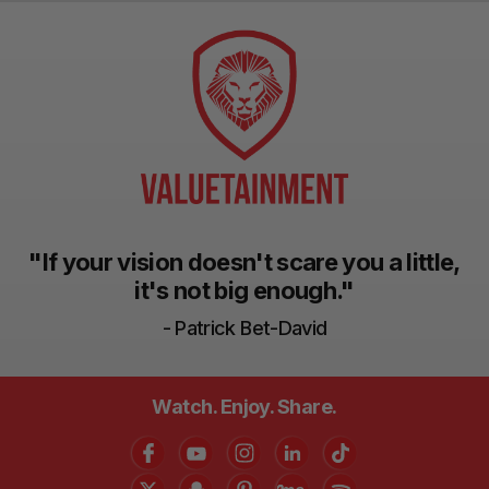
"If your vision doesn't scare you a little,
it's not big enough."
- Patrick Bet-David
Watch. Enjoy. Share.