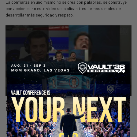
La confianza en uno mismo no se crea con palabras, se construye
con acciones. En este video se explican tres formas simples de
desarrollar más seguridad y respeto...
Su Pasado Era Oscuro, Pero Su Transformación Sorprendió A
Todos
2 days ago
Valuetainment Media
En este video, una persona comparte una historia de
transformación personal que sorprendió a quienes la escuchaban. Al
SECURE YOUR SEAT