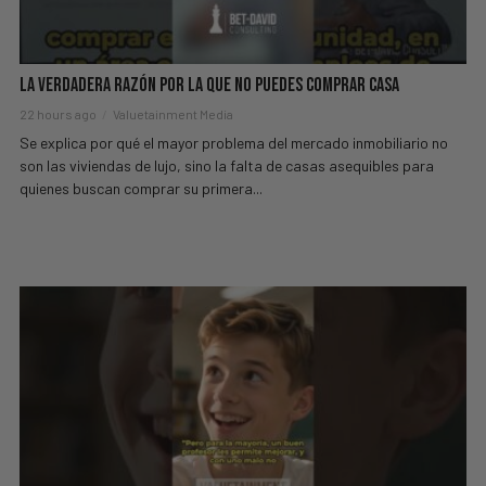
La Verdadera Razón Por La Que No Puedes Comprar Casa
22 hours ago
Valuetainment Media
Se explica por qué el mayor problema del mercado inmobiliario no
son las viviendas de lujo, sino la falta de casas asequibles para
quienes buscan comprar su primera...