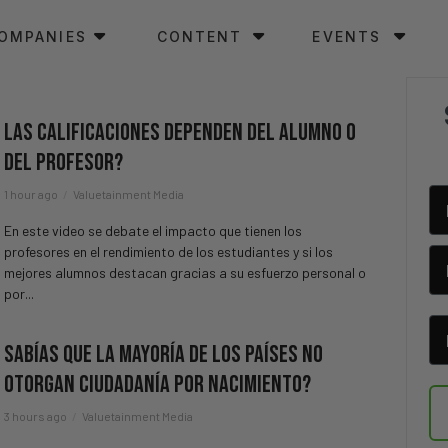
OMPANIES
CONTENT
EVENTS
Las Calificaciones Dependen del Alumno o
del Profesor?
1 hour ago
Valuetainment Media
En este video se debate el impacto que tienen los
profesores en el rendimiento de los estudiantes y si los
mejores alumnos destacan gracias a su esfuerzo personal o
por...
Sabías Que La Mayoría de los Países NO
Otorgan Ciudadanía por Nacimiento?
3 hours ago
Valuetainment Media