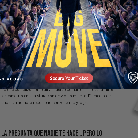
En este video analizamos cómo Ucrania ha utilizado drones
navales para atacar embarcaciones rusas y por qué esta
SECURE YOUR SEAT
tecnología está transformando la guerra moderna. Verás...
El Héroe Que Salvó Decenas de Vidas en
Segundos
23 hours ago
Valuetainment Media
Lo que comenzó como un almuerzo común en un restaurante
se convirtió en una situación de vida o muerte. En medio del
caos, un hombre reaccionó con valentía y logró...
La Pregunta Que Nadie Te Hace… Pero Lo