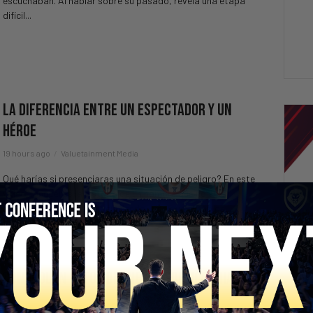
escuchaban. Al hablar sobre su pasado, revela una etapa
difícil...
La Diferencia Entre Un Espectador Y Un
Héroe
19 hours ago
Valuetainment Media
Qué harías si presenciaras una situación de peligro? En este
video conocerás la historia de un hombre que no solo
observó lo que estaba ocurriendo, sino que actuó de...
Controlan Estos Drones Desde Ucrania
21 hours ago
Valuetainment Media