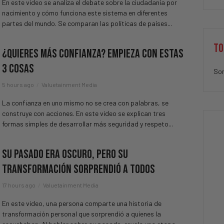
En este video se analiza el debate sobre la ciudadanía por
nacimiento y cómo funciona este sistema en diferentes
partes del mundo. Se comparan las políticas de países...
TO
¿Quieres Más Confianza? Empieza Con Estas
3 Cosas
Sor
5 hours ago
Valuetainment Media
La confianza en uno mismo no se crea con palabras, se
construye con acciones. En este video se explican tres
formas simples de desarrollar más seguridad y respeto...
Su Pasado Era Oscuro, Pero Su
Transformación Sorprendió A Todos
17 hours ago
Valuetainment Media
En este video, una persona comparte una historia de
transformación personal que sorprendió a quienes la