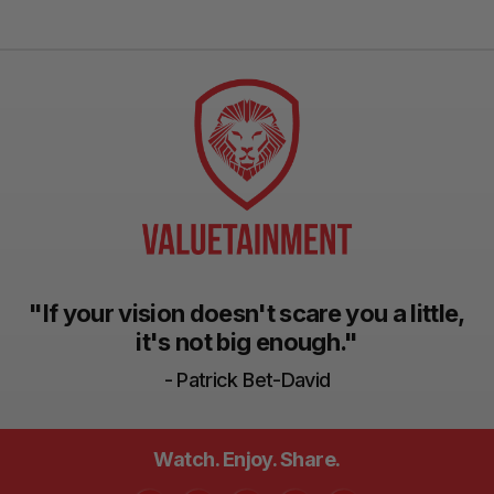
"If your vision doesn't scare you a little,
it's not big enough."
- Patrick Bet-David
Watch. Enjoy. Share.