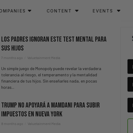
OMPANIES
CONTENT
EVENTS
Los Padres IGNORAN Este Test Mental Para
Sus Hijos
7 months ago
Valuetainment Media
Un simple juego de Monopoly puede revelar la verdadera
tolerancia al riesgo, el temperamento y la mentalidad
financiera de tus hijos. Sin enseñarles nada, en pocas
horas...
Trump No Apoyará A Mamdani Para Subir
Impuestos En Nueva York
8 months ago
Valuetainment Media