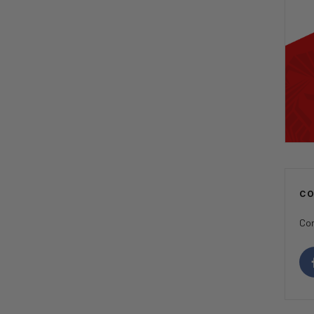
C
Con