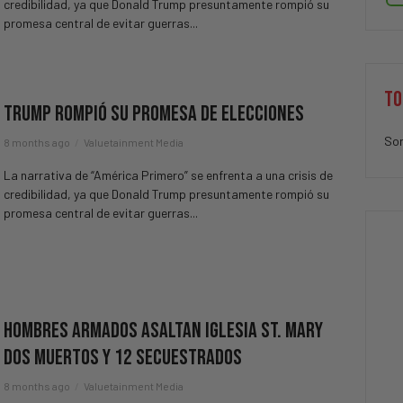
credibilidad, ya que Donald Trump presuntamente rompió su
promesa central de evitar guerras...
TO
Trump Rompió Su Promesa De Elecciones
Sor
8 months ago
Valuetainment Media
La narrativa de “América Primero” se enfrenta a una crisis de
credibilidad, ya que Donald Trump presuntamente rompió su
promesa central de evitar guerras...
Hombres Armados Asaltan Iglesia St. Mary
Dos Muertos Y 12 Secuestrados
8 months ago
Valuetainment Media