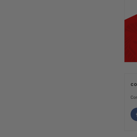
C
Con