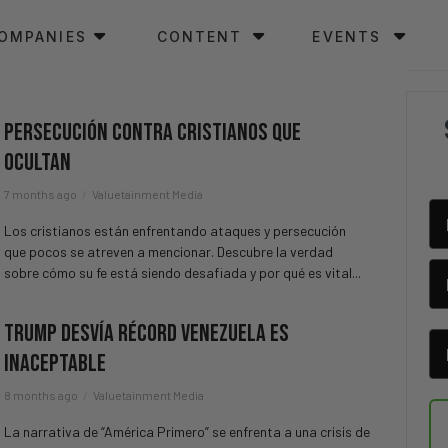
OMPANIES
CONTENT
EVENTS
Persecución Contra Cristianos Que
Ocultan
7 months ago
Valuetainment Media
Los cristianos están enfrentando ataques y persecución
que pocos se atreven a mencionar. Descubre la verdad
sobre cómo su fe está siendo desafiada y por qué es vital...
Trump Desvía Récord Venezuela Es
Inaceptable
8 months ago
Valuetainment Media
La narrativa de “América Primero” se enfrenta a una crisis de