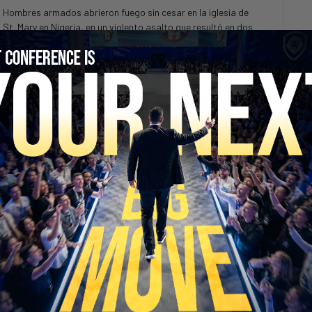
Hombres armados abrieron fuego sin cesar en la iglesia de
St. Mary en Nigeria, en un violento asalto que resultó en dos
personas muertas y el secuestro de una docena de...
SECURE YOUR SEAT