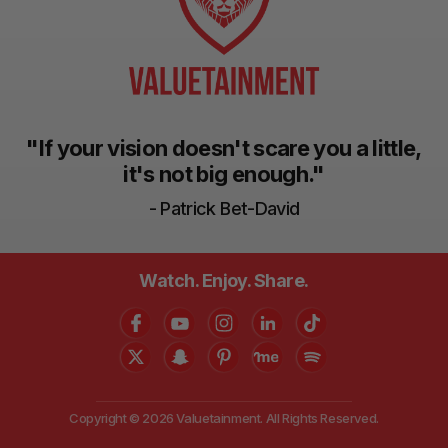
"If your vision doesn't scare you a little,
it's not big enough."
- Patrick Bet-David
Watch. Enjoy. Share.
Copyright © 2026 Valuetainment. All Rights Reserved.