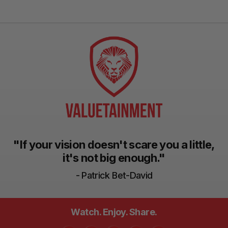
"If your vision doesn't scare you a little,
it's not big enough."
- Patrick Bet-David
Watch. Enjoy. Share.